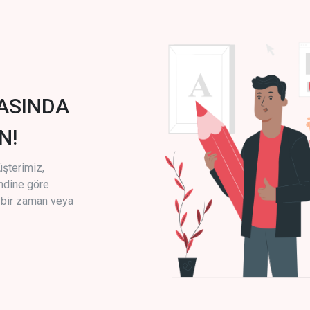
ASINDA
N!
üşterimiz,
endine göre
i bir zaman veya