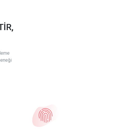
İR,
ödeme
çeneği