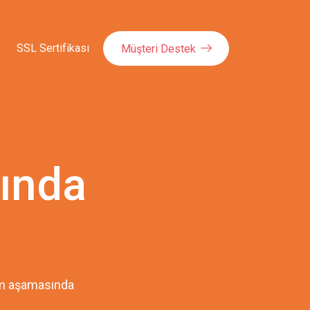
SSL Sertifikası
Müşteri Destek
kında
pım aşamasında